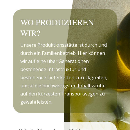
WO PRODUZIEREN
WIR?
Unsere Produktionsstätte ist durch und
durch ein Familienbetrieb. Hier können
wir auf eine über Generationen
bestehende Infrastruktur und
bestehende Lieferketten zurückgreifen,
um so die hochwertigsten Inhaltsstoffe
auf den kürzesten Transportwegen zu
gewährleisten.